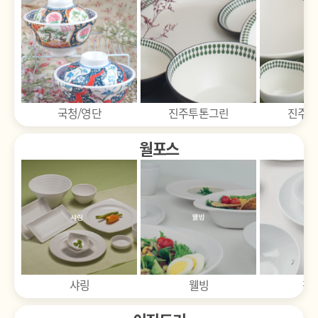
홀집기
진주투톤그린
진주원톤그린
체크투톤(블
월포스
주방집기
웰빙
청아꽃
토