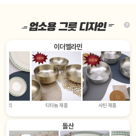
이더멜라민
컵, 술잔류
티타늄 제품
샤틴 제품
이스톤그린
돌산