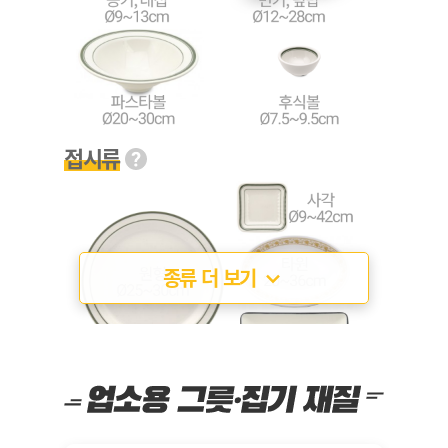
접시류
종류 더 보기
찬기, 쿠프, 종지류