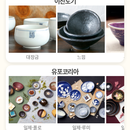
이진도기
느낌
은하수
청
유포코리아
기타류
일제-루미
일제-미노
일제-