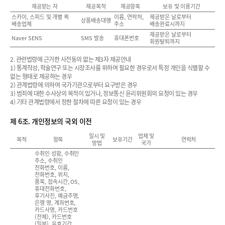
제공받는 자
제공목적
제공항목
보유 및 이용기간
스카이, 스피드 및 개별 퀵
이름, 연락처,
제공받은 날로부터
상품배송대행
배송업체
주소
배송완료시까지
제공받은 날로부터
Naver SENS
SMS 발송
휴대폰번호
회원탈퇴까지
2. 관련법령에 근거한 사전동의 없는 제3자 제공안내
1) 통계작성, 학술연구 또는 시장조사를 위하여 필요한 경우로서 특정 개인을 식별할 수
없는 형태로 제공하는 경우
2) 관계법령에 의하여 국가기관으로부터 요구받은 경우
3) 범죄에 대한 수사상의 목적이 있거나, 정보통신 윤리위원회의 요청이 있는 경우
4) 기타 관계법령에서 정한 절차에 따른 요청이 있는 경우
제 6조. 개인정보의 국외 이전
일시 및
업체 및
목적
항목
보유기간
연락처
방법
국가
수취인 성함, 수취인
주소, 수취인
전화번호, 이름,
전화번호, 위치,
품목, 접속시간, OS,
휴대전화번호,
후기사진, 예금주명,
은행 명, 계좌번호,
카드사명, 카드번호
(전체), 카드번호
(일부), 유효기간,