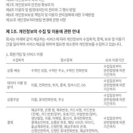
제7조 개인정보의 안전성 확보조치
제8조 이용자 및 법정대리인의 권리와 그 행사 방법
제9조 개인정보보호 책임자 및 이용자 권익침해에 대한 구제방법
제10조 개인정보처리방침 변경에 관한 사항
제 1조. 개인정보의 수집 및 이용에 관한 안내
회사는 아래와 같이 제공하는 서비스에 따라 개인정보의 수집목적, 항목, 보유 및 이용기
간을 달리하여 서비스제공을 위하여 필요한 최소한의 개인정보를 수집하고 있습니다.
1. 회원가입 및 서비스 이용
수집목적
필수항목
보유·이용기간
수집일로부터
상품 배송
수취인 성함, 수취인 주소, 수취인 전화번호
관련법령에 따른
기간까지
수집일로부터
데이터 식별 및
이름, 전화번호, 위치, 품목, 접속시간, OS
관련법령에 따른
분석
기간까지
수집일로부터
상품주문
이름, 휴대전화번호, 주소
관련법령에 따른
기간까지
예금주명, 은행 명, 계좌번호, 카드사명, 카드번호
(전체), 카드번호(일부), 유효기간, 비밀번호(일부),
생년월일, 이름, 이메일, 통신사, 휴대전화번호,
수집일로부터
결제
결제승인번호, 상품권 번호, 해당 사이트 아이디,
관련법령에 따른
출금계좌번호, 신청인명, 예금주와의 관계,
기간까지
신청인연락처, 신청인 휴대전화번호, 예금주연락처,