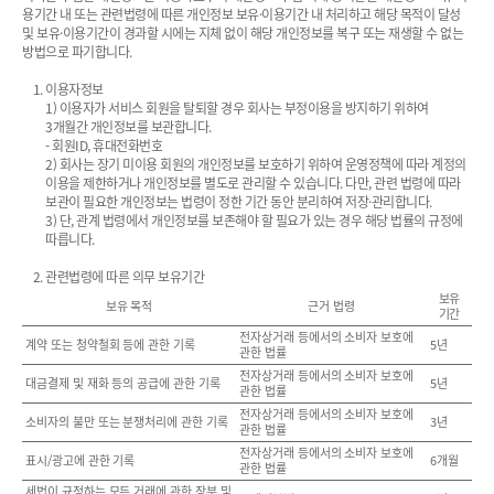
용기간 내 또는 관련법령에 따른 개인정보 보유·이용기간 내 처리하고 해당 목적이 달성
및 보유·이용기간이 경과할 시에는 지체 없이 해당 개인정보를 복구 또는 재생할 수 없는
방법으로 파기합니다.
이용자정보
1) 이용자가 서비스 회원을 탈퇴할 경우 회사는 부정이용을 방지하기 위하여
3개월간 개인정보를 보관합니다.
- 회원ID, 휴대전화번호
2) 회사는 장기 미이용 회원의 개인정보를 보호하기 위하여 운영정책에 따라 계정의
이용을 제한하거나 개인정보를 별도로 관리할 수 있습니다. 다만, 관련 법령에 따라
보관이 필요한 개인정보는 법령이 정한 기간 동안 분리하여 저장·관리합니다.
3) 단, 관계 법령에서 개인정보를 보존해야 할 필요가 있는 경우 해당 법률의 규정에
따릅니다.
관련법령에 따른 의무 보유기간
보유
보유 목적
근거 법령
기간
전자상거래 등에서의 소비자 보호에
계약 또는 청약철회 등에 관한 기록
5년
관한 법률
전자상거래 등에서의 소비자 보호에
대금결제 및 재화 등의 공급에 관한 기록
5년
관한 법률
전자상거래 등에서의 소비자 보호에
소비자의 불만 또는 분쟁처리에 관한 기록
3년
관한 법률
전자상거래 등에서의 소비자 보호에
표시/광고에 관한 기록
6개월
관한 법률
세법이 규정하는 모든 거래에 관한 장부 및