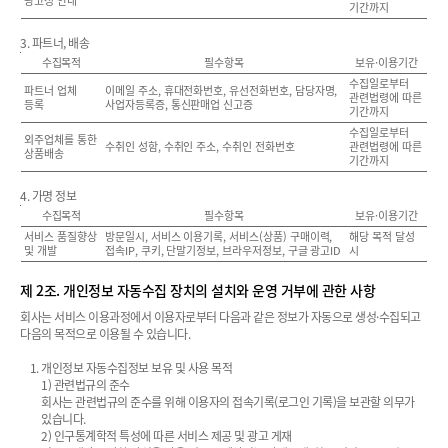
광고성 안내
기간까지
3. 파트너, 배송
수집목적
필수항목
보유·이용기간
수집일로부터
파트너 업체
이메일 주소, 휴대전화번호, 유선전화번호, 담당자명,
관련법령에 따른
등록
사업자등록증, 통신판매업 신고증
기간까지
수집일로부터
외주업체를 통한
수취인 성함, 수취인 주소, 수취인 전화번호
관련법령에 따른
상품배송
기간까지
4. 가명 정보
수집목적
필수항목
보유·이용기간
서비스 품질향상
방문일시, 서비스 이용기록, 서비스(상품) 구매이력,
해당 목적 달성
및 개발
접속IP, 쿠키, 단말기정보, 브라우저정보, 구글 광고ID
시
제 2조. 개인정보 자동수집 장치의 설치와 운영 거부에 관한 사항
회사는 서비스 이용과정에서 이용자로부터 다음과 같은 정보가 자동으로 생성·수집되고
다음의 목적으로 이용될 수 있습니다.
개인정보 자동수집정보 보유 및 사용 목적
1) 관련법규의 준수
회사는 관련법규의 준수를 위해 이용자의 접속기록(로그인 기록)을 보관할 의무가
있습니다.
2) 인구통계학적 특성에 따른 서비스 제공 및 광고 게재