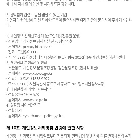
에 대해 지체 없이 답변 및 처리해드릴 것입니다.
2. 권익침해 관련 도움을 받을 수 있는 기관
이용자의 권익침해 관련 자세한 도움이 필요하시면 아래 기관에 문의하여 주시기 바랍니
다.
1) 개인정보 침해신고센터 (한국인터넷진흥원 운영)
- 소관업무: 개인정보 침해사실 신고, 상담 신청
- 홈페이지: privacy.kisa.or.kr
- 전화: (국번없이) 118
- 주소: (58324) 전남 나주시 진흥길 9(빛가람동 301-2) 3층 개인정보침해신고센터
2) 개인정보 분쟁조정위원회
- 소관업무: 개인정보 분쟁조정신청, 집단분쟁조정 (민사적 해결)
- 홈페이지: www.kopico.go.kr
- 전화: (국번없이) 1833-6972
- 주소: (03171) 서울특별시 종로구 세종대로 209 정부서울청사 4층
3) 대검찰청 사이버범죄수사단
- 전화: 02-3480-3573
- 홈페이지: www.spo.go.kr
4) 경찰청 사이버안전국
- 전화: 182
- 홈페이지: cyberbureau.police.go.kr
제 10조. 개인정보처리방침 변경에 관한 사항
개인정보처리방침은 시행일로부터 적용되며, 관련법령 및 방침에 따른 변경내용의 추가,