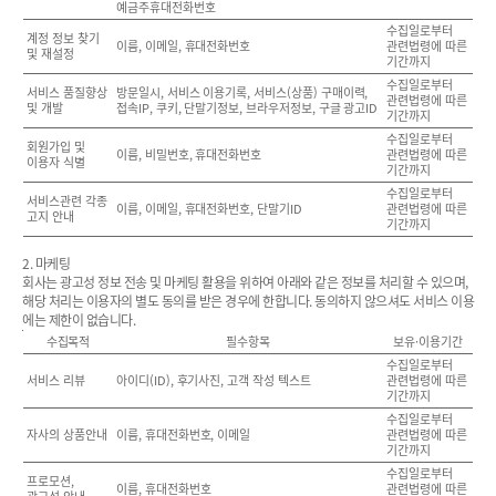
예금주휴대전화번호
수집일로부터
계정 정보 찾기
이름, 이메일, 휴대전화번호
관련법령에 따른
및 재설정
기간까지
수집일로부터
서비스 품질향상
방문일시, 서비스 이용기록, 서비스(상품) 구매이력,
관련법령에 따른
및 개발
접속IP, 쿠키, 단말기정보, 브라우저정보, 구글 광고ID
기간까지
수집일로부터
회원가입 및
이름, 비밀번호, 휴대전화번호
관련법령에 따른
이용자 식별
기간까지
수집일로부터
서비스관련 각종
이름, 이메일, 휴대전화번호, 단말기ID
관련법령에 따른
고지 안내
기간까지
2. 마케팅
회사는 광고성 정보 전송 및 마케팅 활용을 위하여 아래와 같은 정보를 처리할 수 있으며,
해당 처리는 이용자의 별도 동의를 받은 경우에 한합니다. 동의하지 않으셔도 서비스 이용
에는 제한이 없습니다.
수집목적
필수항목
보유·이용기간
수집일로부터
서비스 리뷰
아이디(ID), 후기사진, 고객 작성 텍스트
관련법령에 따른
기간까지
수집일로부터
자사의 상품안내
이름, 휴대전화번호, 이메일
관련법령에 따른
기간까지
수집일로부터
프로모션,
이름, 휴대전화번호
관련법령에 따른