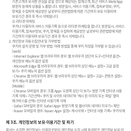
기존고객과 유사한 관심을 같을 것으로 예상되는 잠재고객, 최근 서비스 Web/App
방문자 등에게 상품을 노출합니다. 방문일시, 서비스 이용기록, 접속IP정보, 쿠키,
항목을 수집하며 제공받은 날로부터 관련법령에 따른 기간까지 보유 이용되며
보유기간 경과 후 즉시 삭제됩니다
3) 리타겟 마케팅
쿠키나 이용자의 서비스 이용기록 등으로 리타겟 마케팅을 합니다. 방문일시, 서비스
이용기록, 접속IP정보, 쿠키, 항목을 수집하며 제공받은 날로부터 관련법령에 따른
기간까지 이용되며 보유기간 경과 후 즉시 삭제됩니다.
개인정보 자동수집안내 및 거부방법
쿠키의 설치∙운영 및 거부 방법: 아래 방법을 통해 쿠키 저장을 거부할 수 있습니다.
[web]
- Internet Explorer 웹 브라우저의 경우: 웹 브라우저 상단의 도구>인터넷 옵션>
개인정보 메뉴의 옵션 설정
- Microsoft Edge 웹 브라우저의 경우: 웹 브라우저 상단 메뉴> 설정> 고급 설정
보기> 쿠키 메뉴의 옵션 설정
- Chrome 웹 브라우저의 경우: 웹 브라우저 상단 메뉴> 설정> 고급> 콘텐츠 설정>
쿠키 메뉴의 옵션 설정
[Mobile]
- Chrome 모바일의 경우: 크롬 App> 오른쪽 상단 더 보기> 방문 기록 인터넷 사용
기록 삭제> 기간선택> 쿠키 및 사이트 데이터'와 '캐시 된 이미지 또는 파일' 옆의
체크박스를 선택> 인터넷 사용기록 삭제
- Safari 모바일의 경우: Safari App> 방문기록 및 웹사이트 데이터 지우기> 확인
- Naver 모바일의 경우: Naver App> 설정> 캐시삭제 + 인터넷 사용 기록> 쿠키삭제
제 3조. 개인정보의 보유·이용기간 및 파기
회사는 수집한 개인정보는 이용자로부터 개인정보 수집 시에 동의받은 개인정보 보유·이