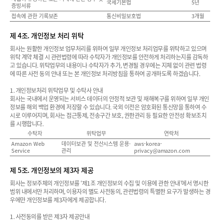
국세기본법
5년
증빙서류
접속에 관한 기록보존
통신비밀보호법
3개월
제 4조. 개인정보 처리 위탁
회사는 원활한 개인정보 업무처리를 위하여 일부 개인정보 처리업무를 위탁하고 있으며
위탁 계약 체결 시 관련법령에 따라 수탁자가 개인정보를 안전하게 처리하는지를 감독하
고 있습니다. 위탁업무의 내용이나 수탁자가 추가, 변경될 경우에는 지체 없이 관련 법령
에 따른 사전 동의 안내 또는 본 개인정보 처리방침을 통하여 공개하도록 하겠습니다.
1. 개인정보처리 위탁업무 및 수탁사 안내
회사는 국내에서 운영되는 서비스 데이터의 안정적 보관 및 재해복구를 위하여 일부 개인
정보를 해외 백업 환경에 저장할 수 있습니다. 국외 이전은 암호화된 통신망을 통하여 수
시로 이루어지며, 회사는 접근통제, 전송구간 보호, 권한관리 등 필요한 안전성 확보조치
를 시행합니다.
수탁자
위탁업무
연락처
Amazon Web
데이터보관 및 전산시스템 운용·
aws-korea-
Service
관리
privacy@amazon.com
제 5조. 개인정보의 제3자 제공
회사는 정보주체의 개인정보를 ‘제1조 개인정보의 수집 및 이용에 관한 안내’에서 명시한
범위 내에서만 처리하며, 이용자의 별도 사전동의, 관련법령의 특별한 요구가 발생하는 경
우에만 개인정보를 제3자에게 제공합니다.
1. 사전동의를 받은 제3자 제공안내