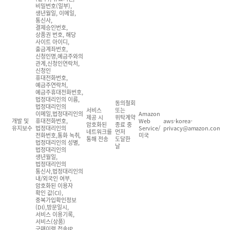
비밀번호(일부),
생년월일, 이메일,
통신사,
결제승인번호,
상품권 번호, 해당
사이트 아이디,
출금계좌번호,
신청인명,예금주와의
관계,신청인연락처,
신청인
휴대전화번호,
예금주연락처,
예금주휴대전화번호,
법정대리인의 이름,
동의철회
법정대리인의
서비스
또는
이메일,법정대리인의
Amazon
제공 시
위탁계약
개발 및
휴대전화번호,
Web
aws-korea-
암호화된
종료 중
유지보수
법정대리인의
Service/
privacy@amazon.com
네트워크를
먼저
전화번호,통화 녹취,
미국
통해 전송
도달한
법정대리인의 성별,
날
법정대리인의
생년월일,
법정대리인의
통신사,법정대리인의
내/외국인 여부,
암호화된 이용자
확인 값(CI),
중복가입확인정보
(DI),방문일시,
서비스 이용기록,
서비스(상품)
구매이력,접속IP,