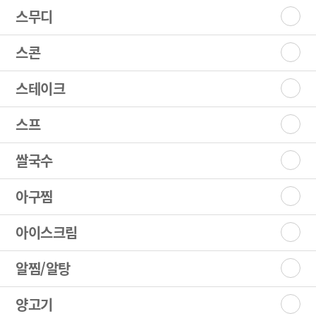
스무디
스콘
스테이크
스프
쌀국수
아구찜
아이스크림
알찜/알탕
양고기