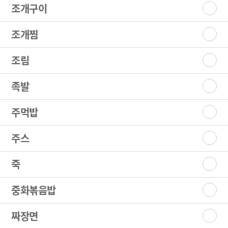
조개구이
조개찜
조림
족발
주먹밥
주스
죽
중화볶음밥
짜장면