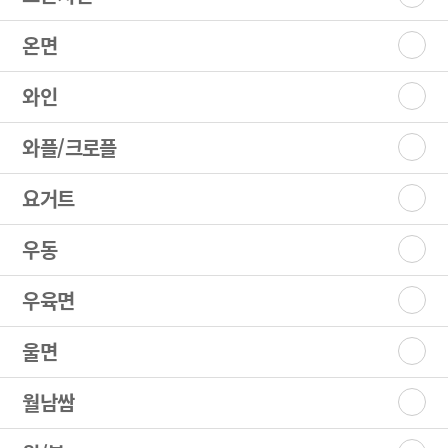
온면
와인
와플/크로플
요거트
우동
우육면
울면
월남쌈