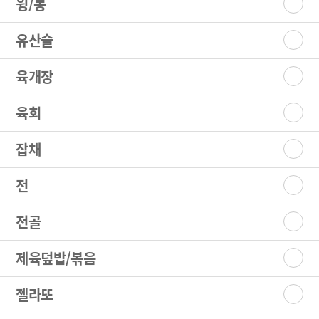
윙/봉
유산슬
육개장
육회
잡채
전
전골
제육덮밥/볶음
젤라또