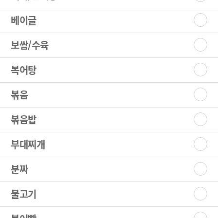
베이글
보쌈/수육
복어탕
볶음
볶음밥
부대찌개
분짜
불고기