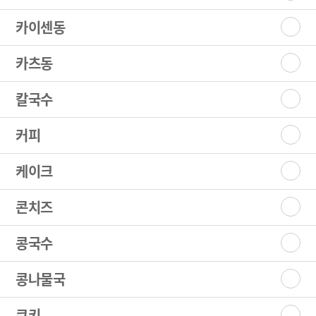
카이센동
카츠동
칼국수
커피
케이크
콘치즈
콩국수
콩나물국
쿠키