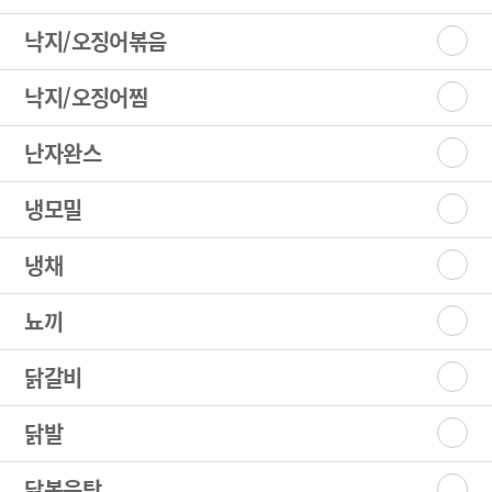
낙지/오징어볶음
낙지/오징어찜
난자완스
냉모밀
냉채
뇨끼
닭갈비
닭발
닭볶음탕