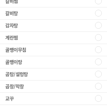
갈비찜
갈비탕
감자탕
계란찜
골뱅이무침
골뱅이탕
곰탕/설렁탕
곱창/막창
교꾸