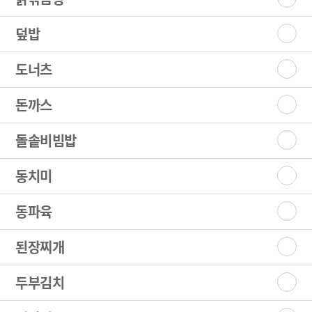
덮밥
도너츠
돈까스
돌솥비빔밥
동치미
동파육
된장찌개
두부김치