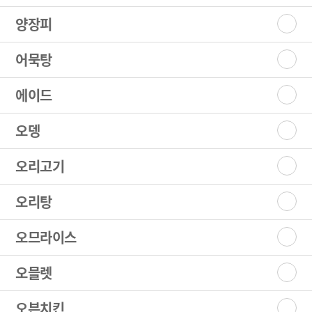
양장피
어묵탕
에이드
오뎅
오리고기
오리탕
오므라이스
오믈렛
오븐치킨