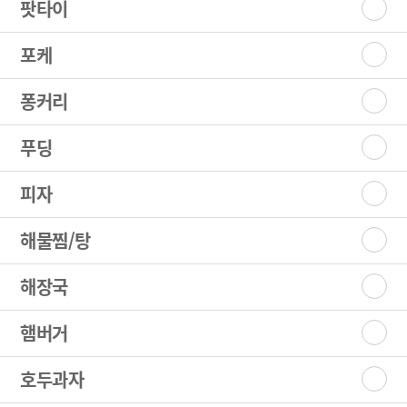
팟타이
포케
퐁커리
푸딩
피자
해물찜/탕
해장국
햄버거
호두과자