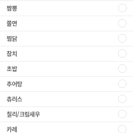
짬뽕
쫄면
찜닭
참치
초밥
추어탕
츄러스
칠리/크림새우
카레