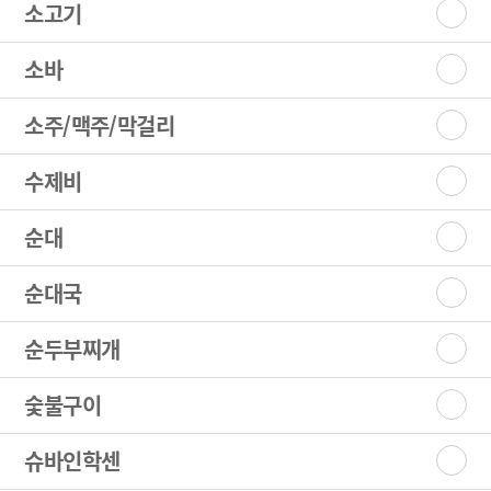
소고기
소바
소주/맥주/막걸리
수제비
순대
순대국
순두부찌개
숯불구이
슈바인학센