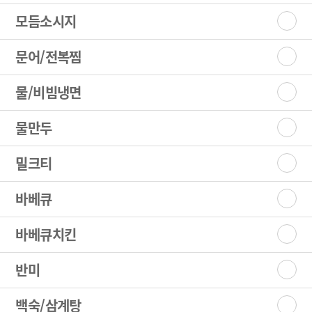
모듬소시지
문어/전복찜
물/비빔냉면
물만두
밀크티
바베큐
바베큐치킨
반미
백숙/삼계탕