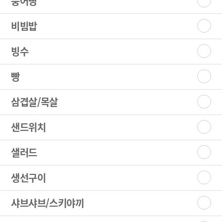
붕어빵
비빔밥
빙수
빵
삼겹살/목살
샌드위치
샐러드
생선구이
샤브샤브/스키야끼