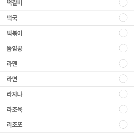
떡갈비
떡국
떡볶이
똠얌꿍
라멘
라면
라자냐
라조육
리조또