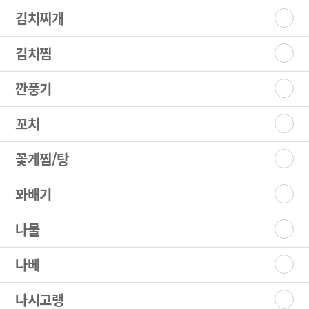
김치찌개
김치찜
깐풍기
꼬치
꽃게찜/탕
꽈배기
나물
나베
나시고랭