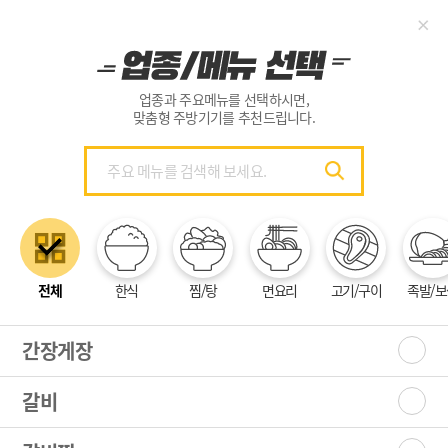
업종과 주요메뉴를 선택하시면,
맞춤형 주방기기를 추천드립니다.
전체
한식
찜/탕
면요리
고기/구이
족발/보
간장게장
갈비