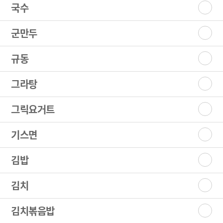
국수
군만두
규동
그라탕
그릭요거트
기스면
김밥
김치
김치볶음밥