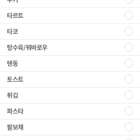
타르트
타코
탕수육/꿔바로우
텐동
토스트
튀김
파스타
팔보채