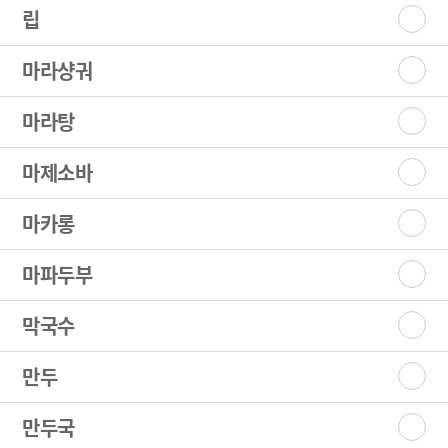
립
마라샹궈
마라탕
마제소바
마카롱
마파두부
막국수
만두
만두국